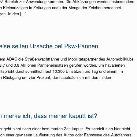
KFZ-Bereich zur Anwendung kommen. Die Abkürzungen werden insbesondere
en Kleinanzeigen in Zeitungen nach der Menge der Zeichen berechnet.
gen. In den […]
weise selten Ursache bei Pkw-Pannen
dem ADAC die Straßenwachtfahrer und Mobilitätspartner des Automobilklubs
3,7 und 3,8 Millionen Panneneinsätzen gerufen worden, um havarierten
ntspricht durchschnittlich fast 10.300 Einsätzen pro Tag und einem im
en Rückgang um vier Prozent, der hauptsächlich mit den milden
 merke ich, dass meiner kaputt ist?
r geht nicht nach einer bestimmten Zeit kaputt. Es handelt sich hier nicht
ch einer gewissen Laufleistung des Autos oder Fahrweise des Autofahrers