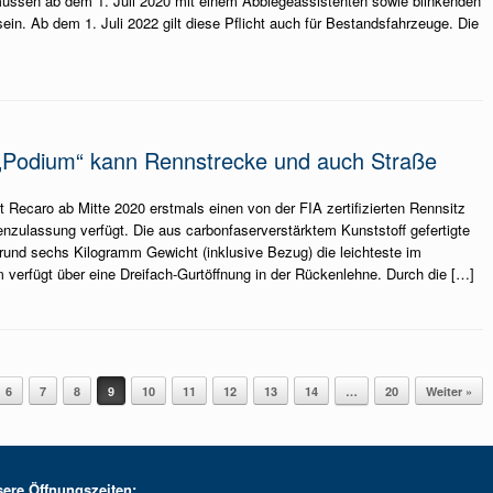
üssen ab dem 1. Juli 2020 mit einem Abbiegeassistenten sowie blinkenden
ein. Ab dem 1. Juli 2022 gilt diese Pflicht auch für Bestandsfahrzeuge. Die
 „Podium“ kann Rennstrecke und auch Straße
 Recaro ab Mitte 2020 erstmals einen von der FIA zertifizierten Rennsitz
enzulassung verfügt. Die aus carbonfaserverstärktem Kunststoff gefertigte
t rund sechs Kilogramm Gewicht (inklusive Bezug) die leichteste im
verfügt über eine Dreifach-Gurtöffnung in der Rückenlehne. Durch die […]
6
7
8
9
10
11
12
13
14
…
20
Weiter »
ere Öffnungszeiten: