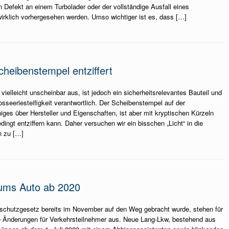
Defekt an einem Turbolader oder der vollständige Ausfall eines
wirklich vorhergesehen werden. Umso wichtiger ist es, dass […]
cheibenstempel entziffert
ielleicht unscheinbar aus, ist jedoch ein sicherheitsrelevantes Bauteil und
osseeriesteifigkeit verantwortlich. Der Scheibenstempel auf der
iges über Hersteller und Eigenschaften, ist aber mit kryptischen Kürzeln
ingt entziffern kann. Daher versuchen wir ein bisschen „Licht“ in die
n zu […]
ums Auto ab 2020
chutzgesetz bereits im November auf den Weg gebracht wurde, stehen für
e Änderungen für Verkehrsteilnehmer aus. Neue Lang-Lkw, bestehend aus