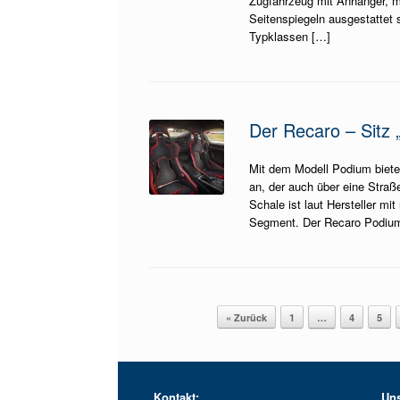
Zugfahrzeug mit Anhänger, m
Seitenspiegeln ausgestattet s
Typklassen […]
Der Recaro – Sitz
Mit dem Modell Podium bietet
an, der auch über eine Straß
Schale ist laut Hersteller mi
Segment. Der Recaro Podium 
Beitragsnavigation
« Zurück
1
…
4
5
Kontakt:
Uns