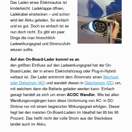
Das Laden eines Elektroautos ist
kinderleicht: Ladeklappe öffnen,
Ladekabel einstecken – und schon
wird der Akku geladen. So einfach
und so gut. Doch so einfach ist es
nun doch nicht. Es gibt ein paar
Dinge die man hinsichtlich
Ladewirkungsgrad und Stromzufuhr
wissen sollte.
Auf den On-Board-Lader kommt es an
den größten Einfluss auf den Ladewirkungsgrad hat der On-
Board-Lader, der in einem Elektrofahrzeug oder Plug-in-Hybrid
verbaut ist. Der Lader entnimmt dem Stromnetz einen
Wechsel-
oder Drehstrom (AC)
und wandelt diesen in
Gleichstrom (DC)
um,
mit welchem dann die Batterie geladen werden kann. Einfach
gesagt handelt es sich um einen
AC/DC Wandler
. Wie bei allen
Wandlungsvorgängen kann diese Umformung von AC- in DC-
Ströme nur mit einem begrenzten Wirkungsgrad erfolgen. Dieser
liegt bei den meisten On-Board-Ladern im Idealfall bei 85 bis 95
Prozent. Das heißt nicht der volle Strom aus der Steckdose
landet auch im Akku.