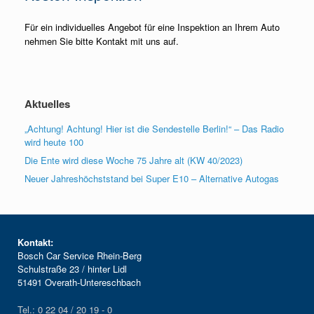
Für ein individuelles Angebot für eine Inspektion an Ihrem Auto
nehmen Sie bitte Kontakt mit uns auf.
Aktuelles
„Achtung! Achtung! Hier ist die Sendestelle Berlin!“ – Das Radio
wird heute 100
Die Ente wird diese Woche 75 Jahre alt (KW 40/2023)
Neuer Jahreshöchststand bei Super E10 – Alternative Autogas
Kontakt:
Bosch Car Service Rhein-Berg
Schulstraße 23 / hinter Lidl
51491 Overath-Untereschbach
Tel.: 0 22 04 / 20 19 - 0