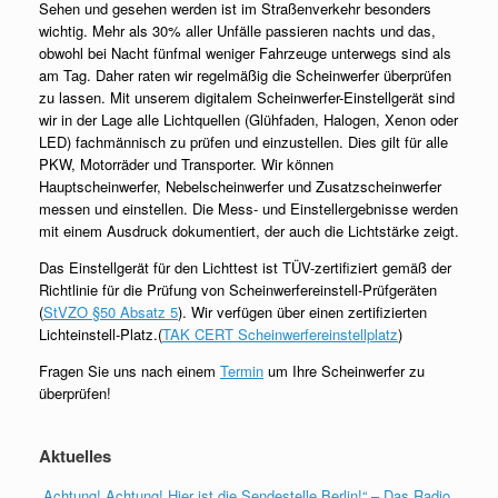
Sehen und gesehen werden ist im Straßenverkehr besonders
wichtig. Mehr als 30% aller Unfälle passieren nachts und das,
obwohl bei Nacht fünfmal weniger Fahrzeuge unterwegs sind als
am Tag. Daher raten wir regelmäßig die Scheinwerfer überprüfen
zu lassen. Mit unserem digitalem Scheinwerfer-Einstellgerät sind
wir in der Lage alle Lichtquellen (Glühfaden, Halogen, Xenon oder
LED) fachmännisch zu prüfen und einzustellen. Dies gilt für alle
PKW, Motorräder und Transporter. Wir können
Hauptscheinwerfer, Nebelscheinwerfer und Zusatzscheinwerfer
messen und einstellen. Die Mess- und Einstellergebnisse werden
mit einem Ausdruck dokumentiert, der auch die Lichtstärke zeigt.
Das Einstellgerät für den Lichttest ist TÜV-zertifiziert gemäß der
Richtlinie für die Prüfung von Scheinwerfereinstell-Prüfgeräten
(
StVZO §50 Absatz 5
). Wir verfügen über einen zertifizierten
Lichteinstell-Platz.(
TAK CERT Scheinwerfereinstellplatz
)
Fragen Sie uns nach einem
Termin
um Ihre Scheinwerfer zu
überprüfen!
Aktuelles
„Achtung! Achtung! Hier ist die Sendestelle Berlin!“ – Das Radio