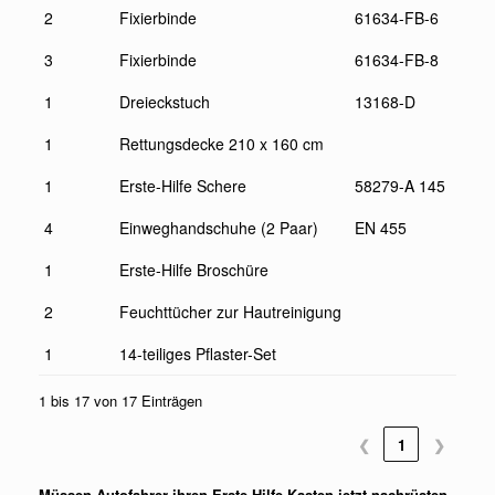
2
Fixierbinde
61634-FB-6
3
Fixierbinde
61634-FB-8
1
Dreieckstuch
13168-D
1
Rettungsdecke 210 x 160 cm
1
Erste-Hilfe Schere
58279-A 145
4
Einweghandschuhe (2 Paar)
EN 455
1
Erste-Hilfe Broschüre
2
Feuchttücher zur Hautreinigung
1
14-teiliges Pflaster-Set
1 bis 17 von 17 Einträgen
❮
1
❯
Müssen Autofahrer ihren Erste-Hilfe Kasten jetzt nachrüsten