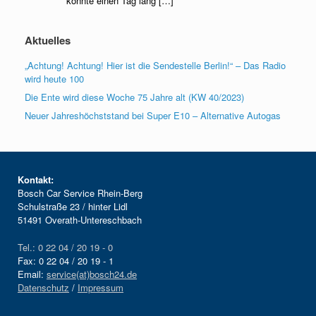
konnte einen Tag lang […]
Aktuelles
„Achtung! Achtung! Hier ist die Sendestelle Berlin!“ – Das Radio
wird heute 100
Die Ente wird diese Woche 75 Jahre alt (KW 40/2023)
Neuer Jahreshöchststand bei Super E10 – Alternative Autogas
Kontakt:
Bosch Car Service Rhein-Berg
Schulstraße 23 / hinter Lidl
51491 Overath-Untereschbach
Tel.: 0 22 04 / 20 19 - 0
Fax: 0 22 04 / 20 19 - 1
Email:
service(at)bosch24.de
Datenschutz
/
Impressum