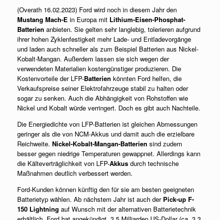
(Overath 16.02.2023) Ford wird noch in diesem Jahr den
Mustang Mach-E
in Europa mit
Lithium-Eisen-Phosphat-
Batterien
anbieten. Sie gelten sehr langlebig, tolerieren aufgrund
ihrer hohen Zyklenfestigkeit mehr Lade- und Entladevorgänge
und laden auch schneller als zum Beispiel Batterien aus Nickel-
Kobalt-Mangan. Außerdem lassen sie sich wegen der
verwendeten Materialien kostengünstiger produzieren. Die
Kostenvorteile der LFP-
Batterien
könnten Ford helfen, die
Verkaufspreise seiner Elektrofahrzeuge stabil zu halten oder
sogar zu senken. Auch die Abhängigkeit von Rohstoffen wie
Nickel und Kobalt würde verringert. Doch es gibt auch Nachteile.
Die Energiedichte von LFP-Batterien ist gleichen Abmessungen
geringer als die von NCM-Akkus und damit auch die erzielbare
Reichweite.
Nickel-Kobalt-Mangan-Batterien
sind zudem
besser gegen niedrige Temperaturen gewappnet. Allerdings kann
die Kälteverträglichkeit von LFP-
Akkus
durch technische
Maßnahmen deutlich verbessert werden.
Ford-Kunden können künftig den für sie am besten geeigneten
Batterietyp wählen. Ab nächstem Jahr ist auch der
Pick-up F-
150 Lightning
auf Wunsch mit der alternativen Batterietechnik
erhältlich. Ford hat angekündigt, 3,5 Milliarden US-Dollar (ca. 3,3