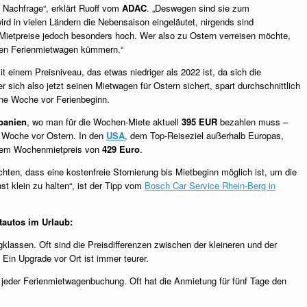
 Nachfrage“, erklärt Ruoff vom
ADAC
. „Deswegen sind sie zum
d in vielen Ländern die Nebensaison eingeläutet, nirgends sind
e Mietpreise jedoch besonders hoch. Wer also zu Ostern verreisen möchte,
einen Ferienmietwagen kümmern.“
t einem Preisniveau, das etwas niedriger als 2022 ist, da sich die
 sich also jetzt seinen Mietwagen für Ostern sichert, spart durchschnittlich
ine Woche vor Ferienbeginn.
panien
, wo man für die Wochen-Miete aktuell
395 EUR
bezahlen muss –
e Woche vor Ostern. In den
USA
, dem Top-Reiseziel außerhalb Europas,
inem Wochenmietpreis von
429 Euro
.
ten, dass eine kostenfreie Stornierung bis Mietbeginn möglich ist, um die
hst klein zu halten“, ist der Tipp vom
Bosch Car Service Rhein-Berg in
tautos im Urlaub:
klassen. Oft sind die Preisdifferenzen zwischen der kleineren und der
 Ein Upgrade vor Ort ist immer teurer.
i jeder Ferienmietwagenbuchung. Oft hat die Anmietung für fünf Tage den