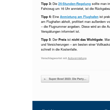
Tipp 3:
Die
24-Stunden-Regelung
sollte man i
Fahrzeug um 16 Uhr anmietet, ist die Rückgabez
Tipp 4:
Eine
Anmietung am Flughafen
ist pra
am Flughafen abholt, profitiert man außerdem v
– die Flugnummer angeben. Diese wird an die Aut
Verspätungen informiert ist.
Tipp 5
: Der
Preis
ist
nicht das Wichtigste
. Ma
und Versicherungen – am besten einer Vollkasko
schnell in die Kostenfalle.
Autovermietung
.
Verschlagwortet mit
Beitragsnavigation
←
Super Bowl 2023: Die Party…