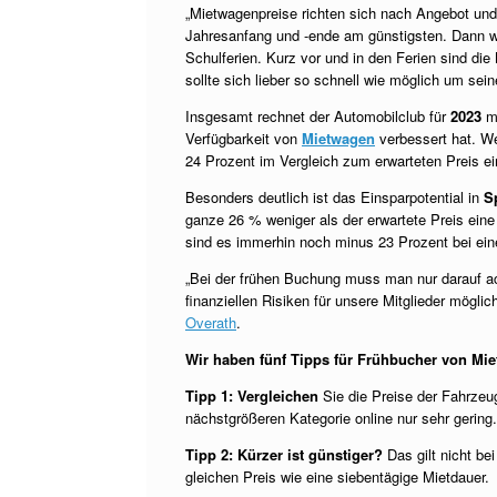
„Mietwagenpreise richten sich nach Angebot und
Jahresanfang und -ende am günstigsten. Dann wir
Schulferien. Kurz vor und in den Ferien sind di
sollte sich lieber so schnell wie möglich um s
Insgesamt rechnet der Automobilclub für
2023
mi
Verfügbarkeit von
Mietwagen
verbessert hat. Wer
24 Prozent im Vergleich zum erwarteten Preis e
Besonders deutlich ist das Einsparpotential in
S
ganze 26 % weniger als der erwartete Preis ein
sind es immerhin noch minus 23 Prozent bei e
„Bei der frühen Buchung muss man nur darauf ach
finanziellen Risiken für unsere Mitglieder möglic
Overath
.
Wir haben fünf Tipps für Frühbucher von Mie
Tipp 1:
Vergleichen
Sie die Preise der Fahrzeug
nächstgrößeren Kategorie online nur sehr gering.
Tipp 2:
Kürzer ist günstiger?
Das gilt nicht be
gleichen Preis wie eine siebentägige Mietdauer.