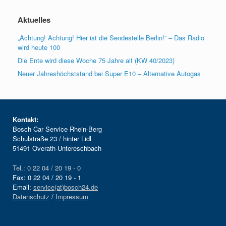
Aktuelles
„Achtung! Achtung! Hier ist die Sendestelle Berlin!“ – Das Radio
wird heute 100
Die Ente wird diese Woche 75 Jahre alt (KW 40/2023)
Neuer Jahreshöchststand bei Super E10 – Alternative Autogas
Kontakt:
Bosch Car Service Rhein-Berg
Schulstraße 23 / hinter Lidl
51491 Overath-Untereschbach
Tel.: 0 22 04 / 20 19 - 0
Fax: 0 22 04 / 20 19 - 1
Email:
service(at)bosch24.de
Datenschutz
/
Impressum