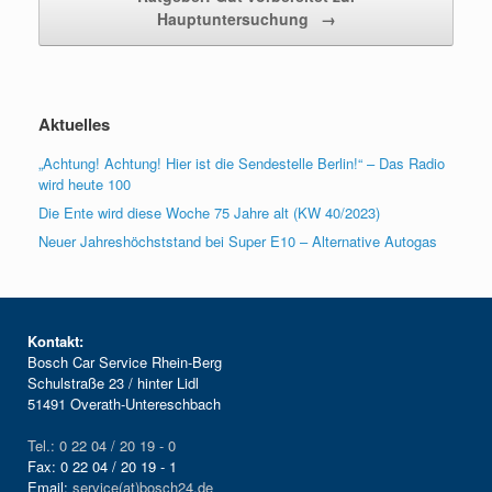
Hauptuntersuchung
→
Aktuelles
„Achtung! Achtung! Hier ist die Sendestelle Berlin!“ – Das Radio
wird heute 100
Die Ente wird diese Woche 75 Jahre alt (KW 40/2023)
Neuer Jahreshöchststand bei Super E10 – Alternative Autogas
Kontakt:
Bosch Car Service Rhein-Berg
Schulstraße 23 / hinter Lidl
51491 Overath-Untereschbach
Tel.: 0 22 04 / 20 19 - 0
Fax: 0 22 04 / 20 19 - 1
Email:
service(at)bosch24.de