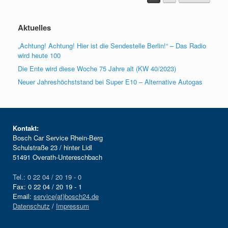
Aktuelles
„Achtung! Achtung! Hier ist die Sendestelle Berlin!“ – Das Radio
wird heute 100
Die Ente wird diese Woche 75 Jahre alt (KW 40/2023)
Neuer Jahreshöchststand bei Super E10 – Alternative Autogas
Kontakt:
Bosch Car Service Rhein-Berg
Schulstraße 23 / hinter Lidl
51491 Overath-Untereschbach
Tel.: 0 22 04 / 20 19 - 0
Fax: 0 22 04 / 20 19 - 1
Email:
service(at)bosch24.de
Datenschutz
/
Impressum