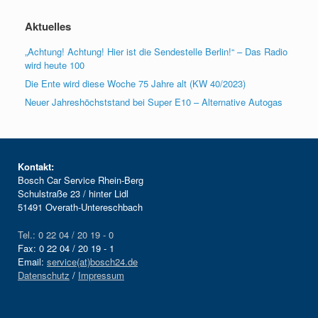
Aktuelles
„Achtung! Achtung! Hier ist die Sendestelle Berlin!“ – Das Radio
wird heute 100
Die Ente wird diese Woche 75 Jahre alt (KW 40/2023)
Neuer Jahreshöchststand bei Super E10 – Alternative Autogas
Kontakt:
Bosch Car Service Rhein-Berg
Schulstraße 23 / hinter Lidl
51491 Overath-Untereschbach
Tel.: 0 22 04 / 20 19 - 0
Fax: 0 22 04 / 20 19 - 1
Email:
service(at)bosch24.de
Datenschutz
/
Impressum