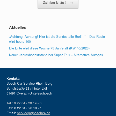
Zahlen bitte !
→
Aktuelles
„Achtung! Achtung! Hier ist die Sendestelle Berlin!“ – Das Radio
wird heute 100
Die Ente wird diese Woche 75 Jahre alt (KW 40/2023)
Neuer Jahreshöchststand bei Super E10 – Alternative Autogas
Kontakt:
Bosch Car Service Rhein-Berg
Schulstraße 23 / hinter Lidl
51491 Overath-Untereschbach
Tel.: 0 22 04 / 20 19 - 0
Fax: 0 22 04 / 20 19 - 1
Email:
service(at)bosch24.de