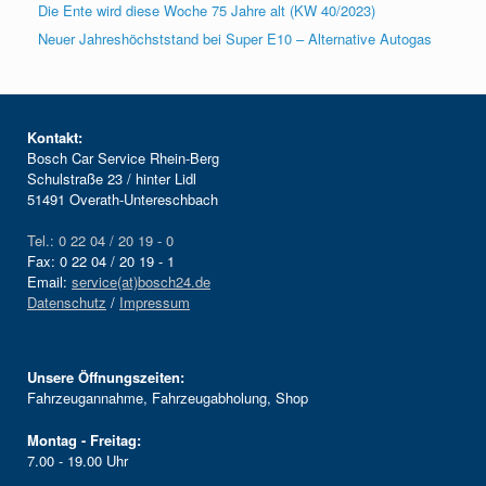
Die Ente wird diese Woche 75 Jahre alt (KW 40/2023)
Neuer Jahreshöchststand bei Super E10 – Alternative Autogas
Kontakt:
Bosch Car Service Rhein-Berg
Schulstraße 23 / hinter Lidl
51491 Overath-Untereschbach
Tel.: 0 22 04 / 20 19 - 0
Fax: 0 22 04 / 20 19 - 1
Email:
service(at)bosch24.de
Datenschutz
/
Impressum
Unsere Öffnungszeiten:
Fahrzeugannahme, Fahrzeugabholung, Shop
Montag - Freitag:
7.00 - 19.00 Uhr