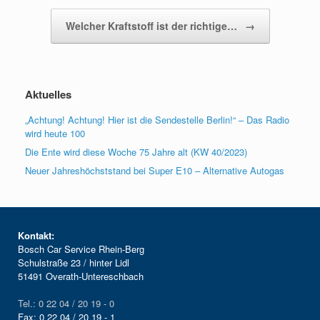
Welcher Kraftstoff ist der richtige…
→
Aktuelles
„Achtung! Achtung! Hier ist die Sendestelle Berlin!“ – Das Radio
wird heute 100
Die Ente wird diese Woche 75 Jahre alt (KW 40/2023)
Neuer Jahreshöchststand bei Super E10 – Alternative Autogas
Kontakt:
Bosch Car Service Rhein-Berg
Schulstraße 23 / hinter Lidl
51491 Overath-Untereschbach
Tel.: 0 22 04 / 20 19 - 0
Fax: 0 22 04 / 20 19 - 1