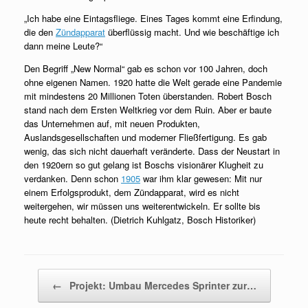
„Ich habe eine Eintagsfliege. Eines Tages kommt eine Erfindung,
die den
Zündapparat
überflüssig macht. Und wie beschäftige ich
dann meine Leute?“
Den Begriff „New Normal“ gab es schon vor 100 Jahren, doch
ohne eigenen Namen. 1920 hatte die Welt gerade eine Pandemie
mit mindestens 20 Millionen Toten überstanden. Robert Bosch
stand nach dem Ersten Weltkrieg vor dem Ruin. Aber er baute
das Unternehmen auf, mit neuen Produkten,
Auslandsgesellschaften und moderner Fließfertigung. Es gab
wenig, das sich nicht dauerhaft veränderte. Dass der Neustart in
den 1920ern so gut gelang ist Boschs visionärer Klugheit zu
verdanken. Denn schon
1905
war ihm klar gewesen: Mit nur
einem Erfolgsprodukt, dem Zündapparat, wird es nicht
weitergehen, wir müssen uns weiterentwickeln. Er sollte bis
heute recht behalten. (Dietrich Kuhlgatz, Bosch Historiker)
Beitragsnavigation
←
Projekt: Umbau Mercedes Sprinter zur…