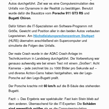
Autos durchgeführt. Ziel war es eine Computersimulation des
Unfalls von Dynamore in der Realität zu bestätigen. Benutzt
wurde dafür die Bausätze vom
Porsche 911 GT3 RS
und
Bugatti Chiron
.
Dafür füttern die IT-Spezialisten ein Software-Programm mit
Größe, Gewicht und Position aller in den beiden Autos verbauten
Legosteinen. Am
Höchstleistungsrechenzentrum Stuttgart
(HLRS) übernahm anschließend ein Supercomputer und
simulierte die Folgen des Unfalls.
Der reale Crash wurde in der ADAC Crash-Anlage im
Technikzentrum in Landsberg durchgeführt. Die Vorbereitung war
genauso aufwendig wie bei einem Test mit einem „Großen“: Acht
Kameras – jede zeichnet bis zu 1000 Bilder pro Sekunde auf –
und diverse Action-Cams haben festgehalten, wie der Lego-
Porsche auf den Lego-Bugatti prallt.
Der Porsche krachte mit
60 km/h
auf die B-Säule des stehenden
Bugatti.
Fazit -> Das Ergebnis war spektakulär: Fast kein Stein blieb auf
dem anderen. Überraschend für die IT-Experten: Die
Schäden
sind wesentlich größer
als es die Computersimulation