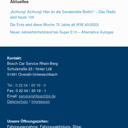
Aktuelles
„Achtung! Achtung! Hier ist die Sendestelle Berlin!“ – Das Radio
wird heute 100
Die Ente wird diese Woche 75 Jahre alt (KW 40/2023)
Neuer Jahreshöchststand bei Super E10 – Alternative Autogas
Kontakt:
Bosch Car Service Rhein-Berg
Schulstraße 23 / hinter Lidl
51491 Overath-Untereschbach
Tel.: 0 22 04 / 20 19 - 0
Fax: 0 22 04 / 20 19 - 1
Email:
service(at)bosch24.de
Datenschutz
/
Impressum
Unsere Öffnungszeiten:
Fahrzeugannahme, Fahrzeugabholung, Shop